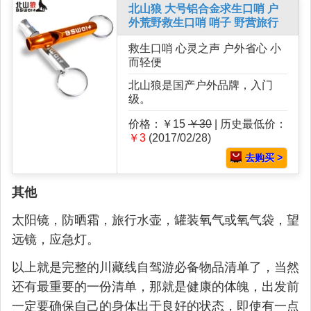
北山狼 大号铝合金求生口哨 户
外荒野救生口哨 哨子 野营旅行
救生口哨 心灵之声 户外省心 小
而轻便
北山狼是国产户外品牌，入门
级。
价格：￥15
￥30
| 历史最低价：
￥3
(2017/02/28)
去购买 >
其他
太阳镜，防晒霜，旅行水壶，罐装氧气或氧气袋，望
远镜，应急灯。
以上就是完整的川藏线自驾游必备物品清单了，当然
还有最重要的一份清单，那就是健康的体魄，出发前
一定要确保自己的身体出于良好的状态，即使有一点