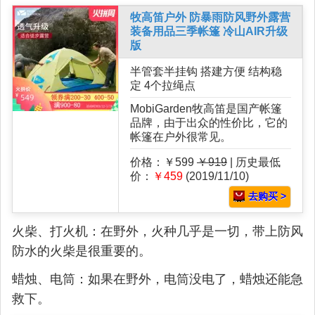
牧高笛户外 防暴雨防风野外露营
装备用品三季帐篷 冷山AIR升级
版
半管套半挂钩 搭建方便 结构稳
定 4个拉绳点
MobiGarden牧高笛是国产帐篷
品牌，由于出众的性价比，它的
帐篷在户外很常见。
价格：￥599
￥919
| 历史最低
价：
￥459
(2019/11/10)
去购买 >
火柴、打火机：在野外，火种几乎是一切，带上防风
防水的火柴是很重要的。
蜡烛、电筒：如果在野外，电筒没电了，蜡烛还能急
救下。