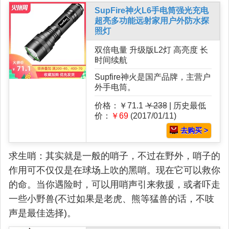
SupFire神火L6手电筒强光充电
超亮多功能远射家用户外防水探
照灯
双倍电量 升级版L2灯 高亮度 长
时间续航
Supfire神火是国产品牌，主营户
外手电筒。
价格：￥71.1
￥238
| 历史最低
价：
￥69
(2017/01/11)
去购买 >
求生哨：其实就是一般的哨子，不过在野外，哨子的
作用可不仅仅是在球场上吹的黑哨。现在它可以救你
的命。当你遇险时，可以用哨声引来救援，或者吓走
一些小野兽(不过如果是老虎、熊等猛兽的话，不吱
声是最佳选择)。