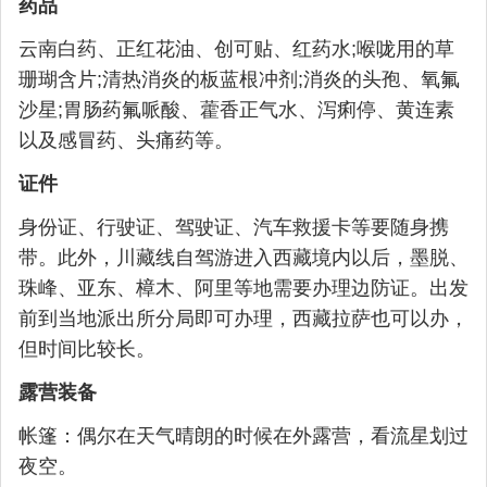
药品
云南白药、正红花油、创可贴、红药水;喉咙用的草
珊瑚含片;清热消炎的板蓝根冲剂;消炎的头孢、氧氟
沙星;胃肠药氟哌酸、藿香正气水、泻痢停、黄连素
以及感冒药、头痛药等。
证件
身份证、行驶证、驾驶证、汽车救援卡等要随身携
带。此外，川藏线自驾游进入西藏境内以后，墨脱、
珠峰、亚东、樟木、阿里等地需要办理边防证。出发
前到当地派出所分局即可办理，西藏拉萨也可以办，
但时间比较长。
露营装备
帐篷：偶尔在天气晴朗的时候在外露营，看流星划过
夜空。