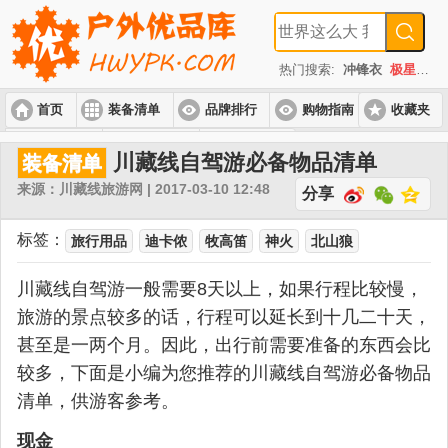
热门搜索:
冲锋衣
极星
速
首页
装备清单
品牌排行
购物指南
收藏夹
入门套装
进阶套装
高端套装
川藏线自驾游必备物品清单
装备清单
来源：川藏线旅游网 | 2017-03-10 12:48
分享
标签：
旅行用品
迪卡侬
牧高笛
神火
北山狼
川藏线自驾游一般需要8天以上，如果行程比较慢，
旅游的景点较多的话，行程可以延长到十几二十天，
甚至是一两个月。因此，出行前需要准备的东西会比
较多，下面是小编为您推荐的川藏线自驾游必备物品
清单，供游客参考。
现金