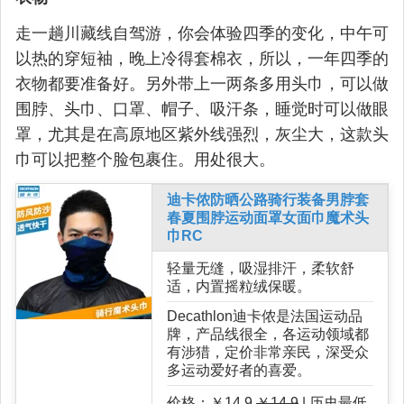
走一趟川藏线自驾游，你会体验四季的变化，中午可
以热的穿短袖，晚上冷得套棉衣，所以，一年四季的
衣物都要准备好。另外带上一两条多用头巾，可以做
围脖、头巾、口罩、帽子、吸汗条，睡觉时可以做眼
罩，尤其是在高原地区紫外线强烈，灰尘大，这款头
巾可以把整个脸包裹住。用处很大。
迪卡侬防晒公路骑行装备男脖套
春夏围脖运动面罩女面巾魔术头
巾RC
轻量无缝，吸湿排汗，柔软舒
适，内置摇粒绒保暖。
Decathlon迪卡侬是法国运动品
牌，产品线很全，各运动领域都
有涉猎，定价非常亲民，深受众
多运动爱好者的喜爱。
价格：￥14.9
￥14.9
| 历史最低