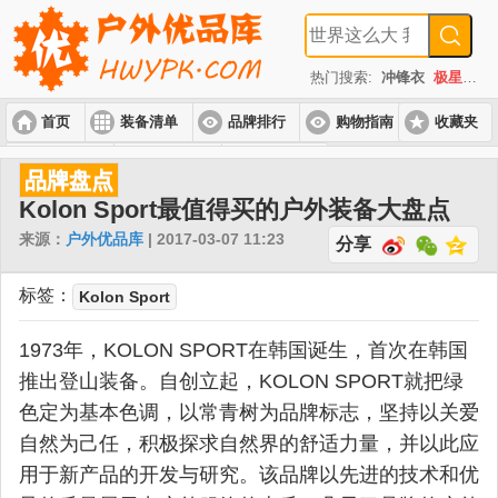
热门搜索:
冲锋衣
极星
速
首页
装备清单
品牌排行
购物指南
收藏夹
入门套装
进阶套装
高端套装
品牌盘点
Kolon Sport最值得买的户外装备大盘点
来源：
户外优品库
| 2017-03-07 11:23
分享
标签：
Kolon Sport
1973年，KOLON SPORT在韩国诞生，首次在韩国
推出登山装备。自创立起，KOLON SPORT就把绿
色定为基本色调，以常青树为品牌标志，坚持以关爱
自然为己任，积极探求自然界的舒适力量，并以此应
用于新产品的开发与研究。该品牌以先进的技术和优