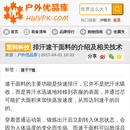
热门搜索:
冲锋衣
极星
速
首页
装备清单
品牌排行
购物指南
收藏夹
入门套装
进阶套装
高端套装
排汗速干面料的介绍及相关技术
面料科技
来源：
户外优品库
| 2017-04-01 10:33
分享
标签：
速干T恤
速干面料的主要功能是快速排汗，它并不是把汗水吸
收，而是将汗水迅速地转移到衣服的表面，并通过尽
可能扩大面积来加快蒸发速度，从而达到速干的目
的。
穿着普通运动装，锻炼出汗后立刻转入休息状态，会
因为人体温度的变化而生病。而速干面料可以散湿且