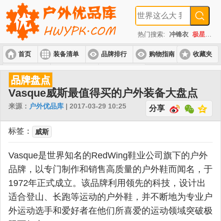
热门搜索:
冲锋衣
极星
速
首页
装备清单
品牌排行
购物指南
收藏夹
入门套装
进阶套装
高端套装
品牌盘点
Vasque威斯最值得买的户外装备大盘点
来源：
户外优品库
| 2017-03-29 10:25
分享
标签：
威斯
Vasque是世界知名的RedWing鞋业公司旗下的户外
品牌，以专门制作和销售高质量的户外鞋而闻名，于
1972年正式成立。该品牌利用领先的科技，设计出
适合登山、长跑等运动的户外鞋，并不断地为专业户
外运动选手和爱好者在他们所喜爱的运动领域突破极