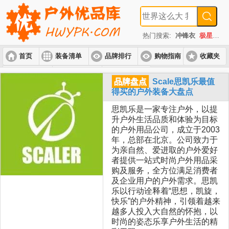
热门搜索:
冲锋衣
极星
速
首页
装备清单
品牌排行
购物指南
收藏夹
入门套装
进阶套装
高端套装
品牌盘点
Scale思凯乐最值
得买的户外装备大盘点
思凯乐是一家专注户外，以提
升户外生活品质和体验为目标
的户外用品公司，成立于2003
年，总部在北京。公司致力于
为亲自然、爱进取的户外爱好
者提供一站式时尚户外用品采
购及服务，全方位满足消费者
及企业用户的户外需求。思凯
乐以行动诠释着“思想，凯旋，
快乐”的户外精神，引领着越来
越多人投入大自然的怀抱，以
时尚的姿态乐享户外生活的精