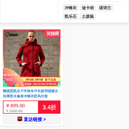
冲锋衣
迪卡侬
诺诗兰
凯乐石
土拨鼠
鹅绒思凯乐户外秋冬中长款羽绒服女
加厚防水修身冲锋衣防风外套
￥
899.00
3.4
折
￥
2680.00
直达链接 >