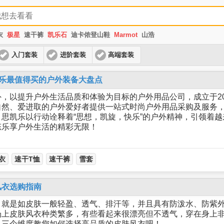
衣
极星
速干裤
凯乐石
迪卡侬登山鞋
Marmot
山浩
入门套装
进阶套装
高端套装
思凯乐最值得买的户外装备大盘点
，以提升户外生活品质和体验为目标的户外用品公司，成立于20
自然、爱进取的户外爱好者提供一站式时尚户外用品采购及服务
思凯乐以行动诠释着“思想，凯旋，快乐”的户外精神，引领着
态乐享户外生活的精彩无限！
衣
速干T恤
速干裤
雪套
风衣选购指南
，就是如皮肤一般轻盈、透气、排汗等，并且具有防泼水、防紫
场上皮肤风衣种类繁多，有些看起来很漂亮但不透气，穿在身上
从三个维度教您如何选择高品质的皮肤风衣吧！