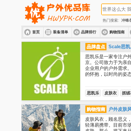
热门搜索:
冲锋
首页
装备清单
品牌排行
购物指南
品牌盘点
Scale
思凯乐是一家专注户外
京。公司致力于为亲
企业用户的户外需求。
的怀抱，以时尚的姿
思凯乐
皮肤衣
抓绒
购物指南
户外皮肤
皮肤风衣，顾名思义
轻薄易携带。目前市
皮肤。那么，接下来