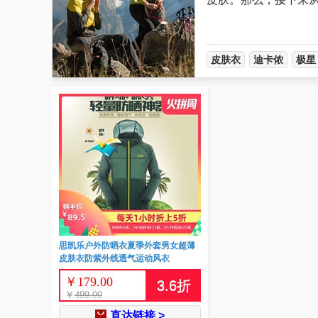
皮肤衣
迪卡侬
极星
思凯乐户外防晒衣夏季外套男女超薄
皮肤衣防紫外线透气运动风衣
￥
179.00
3.6
折
￥
499.00
直达链接 >