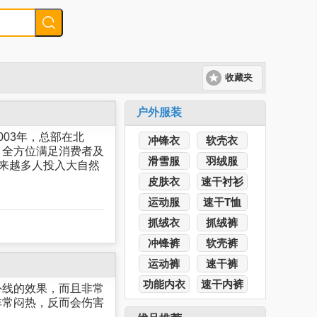
收藏夹
户外服装
03年，总部在北
冲锋衣
软壳衣
，全方位满足消费者及
滑雪服
羽绒服
越来越多人投入大自然
皮肤衣
速干衬衫
运动服
速干T恤
抓绒衣
抓绒裤
冲锋裤
软壳裤
运动裤
速干裤
功能内衣
速干内裤
外线的效果，而且非常
非常闷热，反而会伤害