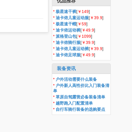
优品推荐
*
极星速干裤
[
￥149
]
*
迪卡侬儿童运动服
[
￥39.9
]
*
极星速干帽
[
￥59
]
*
迪卡侬运动裤
[
￥49.9
]
*
派格登山包
[
￥1099
]
*
迪卡侬骑行服
[
￥39.9
]
*
迪卡侬儿童运动裤
[
￥39.9
]
*
迪卡侬足球服
[
￥49.9
]
装备资讯
*
户外活动需要什么装备
*
户外新人高性价比入门装备清
单
*
草原自驾露营必备装备清单
*
越野跑入门配置清单
*
自行车骑行装备的选购要点