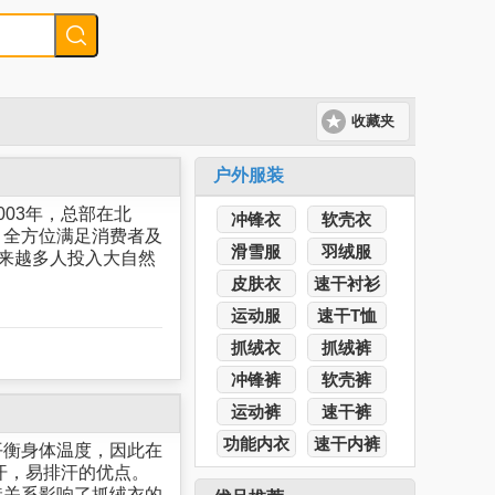
收藏夹
户外服装
03年，总部在北
冲锋衣
软壳衣
，全方位满足消费者及
滑雪服
羽绒服
越来越多人投入大自然
皮肤衣
速干衬衫
运动服
速干T恤
抓绒衣
抓绒裤
冲锋裤
软壳裤
运动裤
速干裤
功能内衣
速干内裤
平衡身体温度，因此在
汗，易排汗的优点。
接关系影响了抓绒衣的