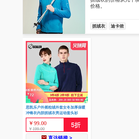
价格。
抓绒衣
迪卡侬
思凯乐户外摇粒绒外套女冬加厚保暖
冲锋衣内胆抓绒衣男运动套头衫
￥
99.00
5
折
￥
199.00
直达链接 >