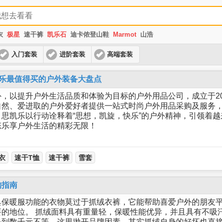
衣
极星
速干裤
凯乐石
迪卡侬登山鞋
Marmot
山浩
入门套装
进阶套装
高端套装
思凯乐最值得买的户外装备大盘点
，以提升户外生活品质和体验为目标的户外用品公司，成立于20
自然、爱进取的户外爱好者提供一站式时尚户外用品采购及服务
思凯乐以行动诠释着“思想，凯旋，快乐”的户外精神，引领着
态乐享户外生活的精彩无限！
衣
速干T恤
速干裤
雪套
购指南
具保暖服功能的衣物莫过于抓绒衣裤，它能帮助喜爱户外的朋友
的地位。 抓绒面料具有重量轻，保暖性能优异，并且具有不吸
块到数千元不等，这里抛开品牌因素，其实抓绒自身的好坏也直