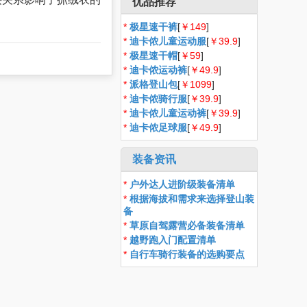
优品推荐
*
极星速干裤
[
￥149
]
*
迪卡侬儿童运动服
[
￥39.9
]
*
极星速干帽
[
￥59
]
*
迪卡侬运动裤
[
￥49.9
]
*
派格登山包
[
￥1099
]
*
迪卡侬骑行服
[
￥39.9
]
*
迪卡侬儿童运动裤
[
￥39.9
]
*
迪卡侬足球服
[
￥49.9
]
装备资讯
*
户外达人进阶级装备清单
*
根据海拔和需求来选择登山装
备
*
草原自驾露营必备装备清单
*
越野跑入门配置清单
*
自行车骑行装备的选购要点