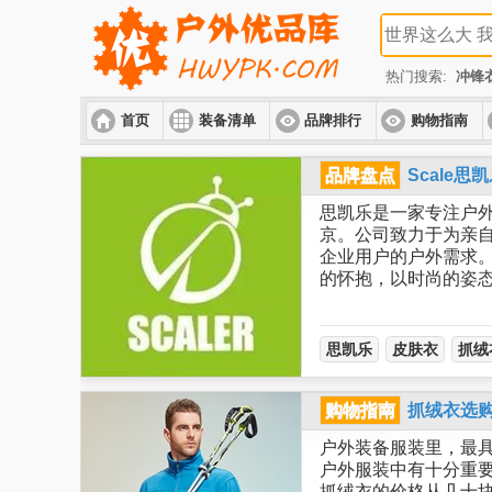
热门搜索:
冲锋
首页
装备清单
品牌排行
购物指南
品牌盘点
Scale
思凯乐是一家专注户外
京。公司致力于为亲
企业用户的户外需求。
的怀抱，以时尚的姿
思凯乐
皮肤衣
抓绒
购物指南
抓绒衣选
户外装备服装里，最
户外服装中有十分重要
抓绒衣的价格从几十