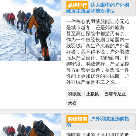
品牌排行
达人眼中的户外羽
绒服主流品牌档次排位
一件称心的羽绒服能让你无论
是城市越冬，还是郊外旅游，
甚至高山探险中都游刃有余。
作为一个曾经长期目睹国内一
线羽绒厂商生产流程的户外爱
好者，我不得不说，户外羽绒
服从产品设计、功能面料、针
脚密度、羽绒选择、产品品控
等方面都更出色，要想找一件
性能上更加优秀的羽绒服，户
外羽绒产品是不二之选。
羽绒服
土拨鼠
巴塔哥尼亚
天石
购物指南
户外羽绒服选购指
南
伴随着呼啸的北风和持续的低