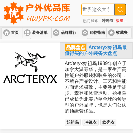
热门搜索:
冲锋衣
极星
速
首页
装备清单
品牌排行
购物指南
收藏夹
入门套装
进阶套装
高端套装
品牌盘点
Arcteryx始祖鸟最
值得买的户外装备大盘点
Arc'teryx始祖鸟1989年创立于
加拿大温哥华，是一家生产高
性能户外服装和装备的公司，
不断在产品设计、工艺和性能
方面追求极致，主要涉足于徒
步、攀登和冰雪运动。始祖鸟
已成长为北美乃至全球的领导
型的户外品牌，也是人们公认
的顶级奢侈品。
始祖鸟
冲锋衣
软壳衣