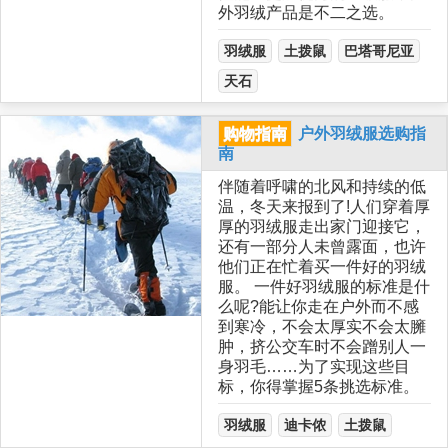
外羽绒产品是不二之选。
羽绒服
土拨鼠
巴塔哥尼亚
天石
购物指南
户外羽绒服选购指
南
伴随着呼啸的北风和持续的低
温，冬天来报到了!人们穿着厚
厚的羽绒服走出家门迎接它，
还有一部分人未曾露面，也许
他们正在忙着买一件好的羽绒
服。 一件好羽绒服的标准是什
么呢?能让你走在户外而不感
到寒冷，不会太厚实不会太臃
肿，挤公交车时不会蹭别人一
身羽毛……为了实现这些目
标，你得掌握5条挑选标准。
羽绒服
迪卡侬
土拨鼠