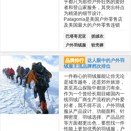
乎都只为那些户外狂热的爱好
者和登山家服务，其突出特点
为精湛的细节设计。
Patagonia是美国户外零售店
及美国最大的户外零售连锁
巴塔哥尼亚
抓绒衣
户外羽绒服
软壳裤
品牌排行
达人眼中的户外羽
绒服主流品牌档次排位
一件称心的羽绒服能让你无论
是城市越冬，还是郊外旅游，
甚至高山探险中都游刃有余。
作为一个曾经长期目睹国内一
线羽绒厂商生产流程的户外爱
好者，我不得不说，户外羽绒
服从产品设计、功能面料、针
脚密度、羽绒选择、产品品控
等方面都更出色，要想找一件
性能上更加优秀的羽绒服，户