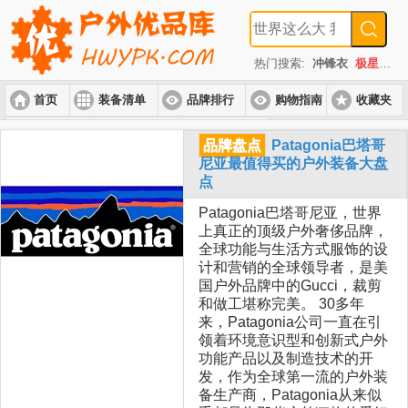
热门搜索:
冲锋衣
极星
速
首页
装备清单
品牌排行
购物指南
收藏夹
入门套装
进阶套装
高端套装
品牌盘点
Patagonia巴塔哥
尼亚最值得买的户外装备大盘
点
Patagonia巴塔哥尼亚，世界
上真正的顶级户外奢侈品牌，
全球功能与生活方式服饰的设
计和营销的全球领导者，是美
国户外品牌中的Gucci，裁剪
和做工堪称完美。 30多年
来，Patagonia公司一直在引
领着环境意识型和创新式户外
功能产品以及制造技术的开
发，作为全球第一流的户外装
备生产商，Patagonia从来似