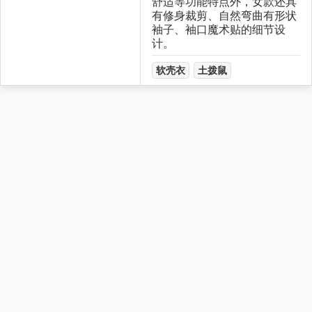
舒适等功能特点外，女款还具
有修身裁剪、自然弯曲有形状
袖子、袖口魔术贴的细节设
计。
软壳衣
土拨鼠