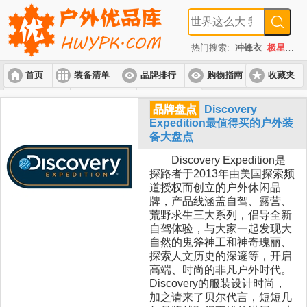
热门搜索:
冲锋衣
极星
速
首页
装备清单
品牌排行
购物指南
收藏夹
入门套装
进阶套装
高端套装
品牌盘点
Discovery
Expedition最值得买的户外装
备大盘点
Discovery Expedition是
探路者于2013年由美国探索频
道授权而创立的户外休闲品
牌，产品线涵盖自驾、露营、
荒野求生三大系列，倡导全新
自驾体验，与大家一起发现大
自然的鬼斧神工和神奇瑰丽、
探索人文历史的深邃等，开启
高端、时尚的非凡户外时代。
Discovery的服装设计时尚，
加之请来了贝尔代言，短短几