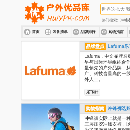
热门搜索:
冲锋
首页
装备清单
品牌排行
购物指南
品牌盘点
Lafum
Lafuma，中文品牌名称
早与国际环境组织合作
量领先的户外品牌，从
广、科技含量高的一线
外人士。
乐飞叶
购物指南
冲锋裤选
冲锋裤实际上就是一
三层压胶冲锋衣裤，以
为了加强导汗性与保