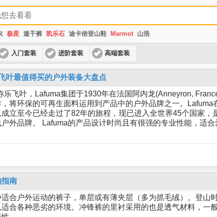
衣
极星
速干裤
凯乐石
迪卡侬登山鞋
Marmot
山浩
入门套装
进阶套装
高端套装
a乐飞叶最值得买的户外装备大盘点
乐飞叶，Lafuma集团于1930年在法国阿内龙(Anneyron, Fra
，将环保的可再生面料运用到产品中的户外品牌之一。Lafuma
成立至今已经走过了82年的旅程，现已进入全世界45个国家，
户外品牌。 Lafuma的产品设计时尚且有很强的专业性能，适
购指南
种适合户外运动的裤子，单层或有薄夹层（多为抓毛绒）。登山
适合各种恶劣的环境。冲锋裤的里衬采用的也是透气材料，一般是c
暖性。