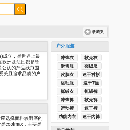
收藏夹
户外服装
nce)成立，是世界上最
冲锋衣
软壳衣
在欧洲及法国都是销
滑雪服
羽绒服
是公认的产品线范围
合爱美且追求品质的户
皮肤衣
速干衬衫
运动服
速干T恤
抓绒衣
抓绒裤
冲锋裤
软壳裤
运动裤
速干裤
功能内衣
速干内裤
时应选择面料较耐磨的
oolmax，主要是