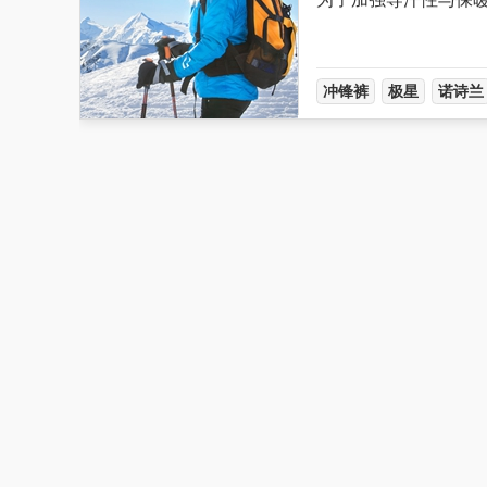
冲锋裤
极星
诺诗兰