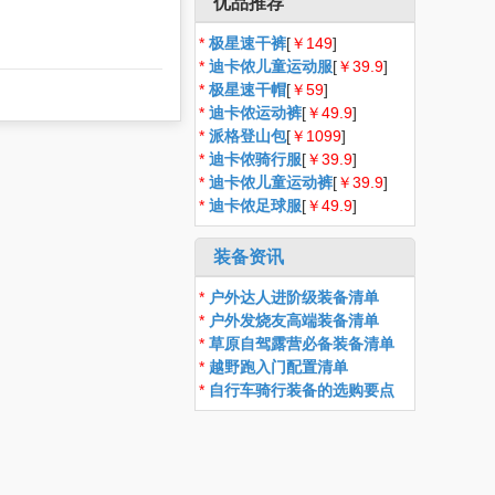
优品推荐
*
极星速干裤
[
￥149
]
*
迪卡侬儿童运动服
[
￥39.9
]
*
极星速干帽
[
￥59
]
*
迪卡侬运动裤
[
￥49.9
]
*
派格登山包
[
￥1099
]
*
迪卡侬骑行服
[
￥39.9
]
*
迪卡侬儿童运动裤
[
￥39.9
]
*
迪卡侬足球服
[
￥49.9
]
装备资讯
*
户外达人进阶级装备清单
*
户外发烧友高端装备清单
*
草原自驾露营必备装备清单
*
越野跑入门配置清单
*
自行车骑行装备的选购要点