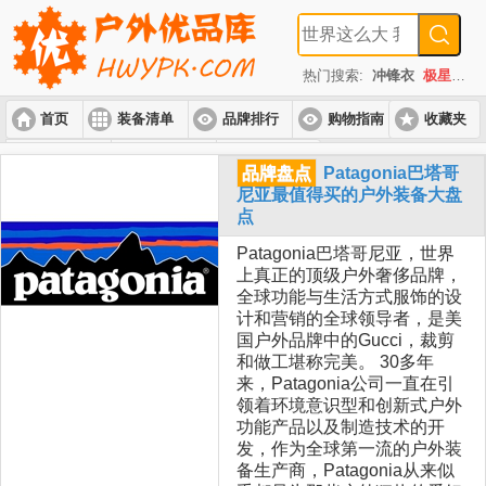
热门搜索:
冲锋衣
极星
速
首页
装备清单
品牌排行
购物指南
收藏夹
入门套装
进阶套装
高端套装
品牌盘点
Patagonia巴塔哥
尼亚最值得买的户外装备大盘
点
Patagonia巴塔哥尼亚，世界
上真正的顶级户外奢侈品牌，
全球功能与生活方式服饰的设
计和营销的全球领导者，是美
国户外品牌中的Gucci，裁剪
和做工堪称完美。 30多年
来，Patagonia公司一直在引
领着环境意识型和创新式户外
功能产品以及制造技术的开
发，作为全球第一流的户外装
备生产商，Patagonia从来似