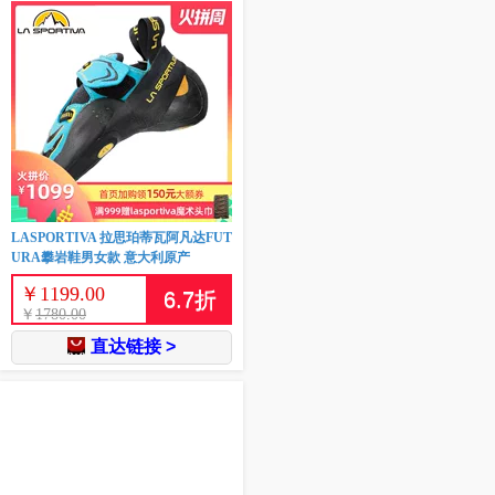
LASPORTIVA 拉思珀蒂瓦阿凡达FUT
URA攀岩鞋男女款 意大利原产
￥
1199.00
6.7
折
￥
1780.00
直达链接 >