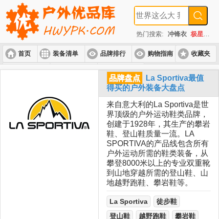
热门搜索:
冲锋衣
极星
速
首页
装备清单
品牌排行
购物指南
收藏夹
入门套装
进阶套装
高端套装
品牌盘点
La Sportiva最值
得买的户外装备大盘点
来自意大利的La Sportiva是世
界顶级的户外运动鞋类品牌，
创建于1928年，其生产的攀岩
鞋、登山鞋质量一流。LA
SPORTIVA的产品线包含所有
户外运动所需的鞋类装备，从
攀登8000米以上的专业双重靴
到山地穿越所需的登山鞋、山
地越野跑鞋、攀岩鞋等。
La Sportiva
徒步鞋
登山鞋
越野跑鞋
攀岩鞋