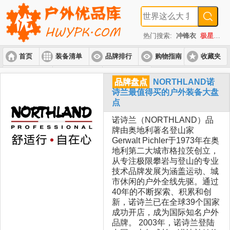
热门搜索:
冲锋衣
极星
速
首页
装备清单
品牌排行
购物指南
收藏夹
入门套装
进阶套装
高端套装
品牌盘点
NORTHLAND诺
诗兰最值得买的户外装备大盘
点
诺诗兰（NORTHLAND）品
牌由奥地利著名登山家
Gerwalt Pichler于1973年在奥
地利第二大城市格拉茨创立，
从专注极限攀岩与登山的专业
技术品牌发展为涵盖运动、城
市休闲的户外全线先驱。通过
40年的不断探索、积累和创
新，诺诗兰已在全球39个国家
成功开店，成为国际知名户外
品牌。 2003年，诺诗兰登陆