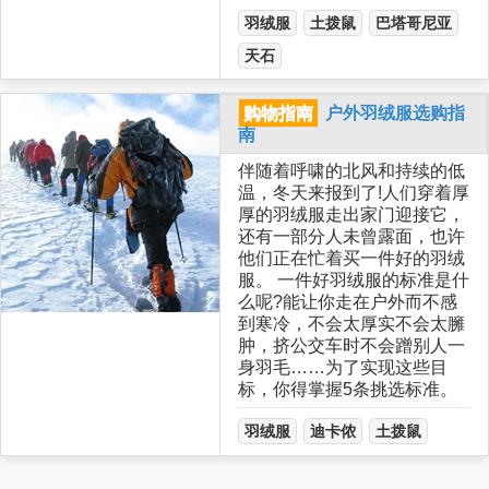
羽绒服
土拨鼠
巴塔哥尼亚
天石
购物指南
户外羽绒服选购指
南
伴随着呼啸的北风和持续的低
温，冬天来报到了!人们穿着厚
厚的羽绒服走出家门迎接它，
还有一部分人未曾露面，也许
他们正在忙着买一件好的羽绒
服。 一件好羽绒服的标准是什
么呢?能让你走在户外而不感
到寒冷，不会太厚实不会太臃
肿，挤公交车时不会蹭别人一
身羽毛……为了实现这些目
标，你得掌握5条挑选标准。
羽绒服
迪卡侬
土拨鼠