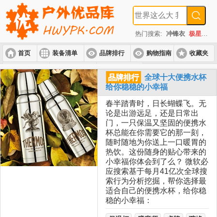
热门搜索:
冲锋衣
极星
速
首页
装备清单
品牌排行
购物指南
收藏夹
入门套装
进阶套装
高端套装
品牌排行
全球十大便携水杯
给你稳稳的小幸福
春半踏青时，日长蝴蝶飞。无
论是出游远足，还是日常出
门，一只保温又坚固的便携水
杯总能在你需要它的那一刻，
随时随地为你送上一口暖胃的
热饮。这份随身的贴心带来的
小幸福你体会到了么？ 微软必
应搜索基于每月41亿次全球搜
索行为分析挖掘，帮你选择最
适合自己的便携水杯，给你稳
稳的小幸福：