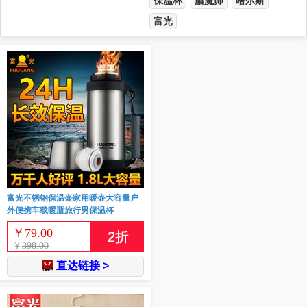
保温杯
膳魔师
哈尔斯
富光
富光不锈钢保温壶家用暖壶大容量户
外便携车载暖瓶旅行男保温杯
￥
79.00
2
折
￥
398.00
直达链接 >