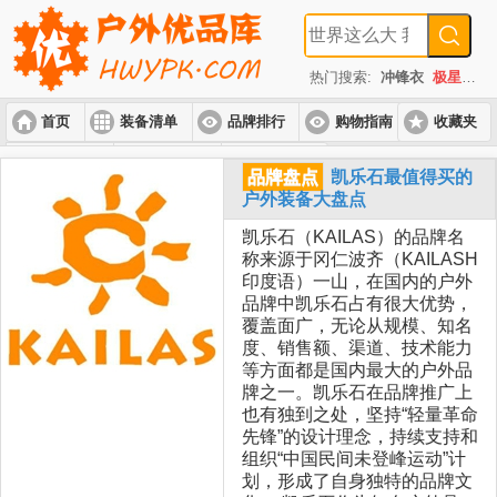
热门搜索:
冲锋衣
极星
速
首页
装备清单
品牌排行
购物指南
收藏夹
入门套装
进阶套装
高端套装
品牌盘点
凯乐石最值得买的
户外装备大盘点
凯乐石（KAILAS）的品牌名
称来源于冈仁波齐（KAILASH
印度语）一山，在国内的户外
品牌中凯乐石占有很大优势，
覆盖面广，无论从规模、知名
度、销售额、渠道、技术能力
等方面都是国内最大的户外品
牌之一。凯乐石在品牌推广上
也有独到之处，坚持“轻量革命
先锋”的设计理念，持续支持和
组织“中国民间未登峰运动”计
划，形成了自身独特的品牌文