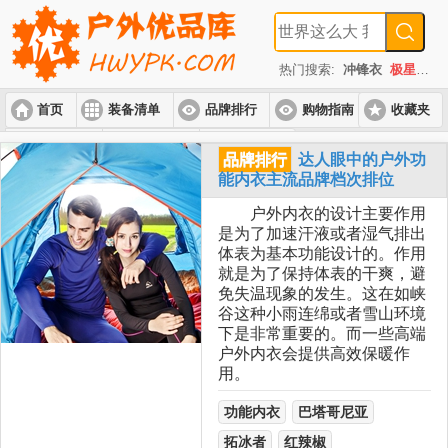
热门搜索:
冲锋衣
极星
速
首页
装备清单
品牌排行
购物指南
收藏夹
入门套装
进阶套装
高端套装
品牌排行
达人眼中的户外功
能内衣主流品牌档次排位
户外内衣的设计主要作用
是为了加速汗液或者湿气排出
体表为基本功能设计的。作用
就是为了保持体表的干爽，避
免失温现象的发生。这在如峡
谷这种小雨连绵或者雪山环境
下是非常重要的。而一些高端
户外内衣会提供高效保暖作
用。
功能内衣
巴塔哥尼亚
拓冰者
红辣椒