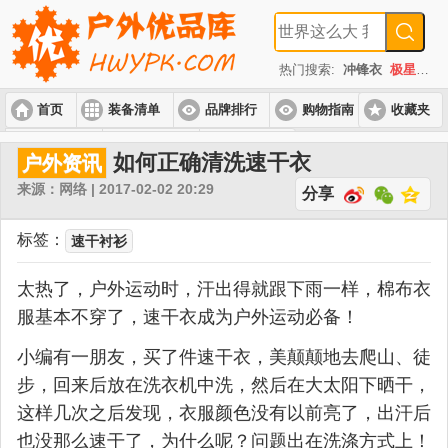
热门搜索:
冲锋衣
极星
速
首页
装备清单
品牌排行
购物指南
收藏夹
入门套装
进阶套装
高端套装
如何正确清洗速干衣
户外资讯
来源：网络 | 2017-02-02 20:29
分享
标签：
速干衬衫
太热了，户外运动时，汗出得就跟下雨一样，棉布衣
服基本不穿了，速干衣成为户外运动必备！
小编有一朋友，买了件速干衣，美颠颠地去爬山、徒
步，回来后放在洗衣机中洗，然后在大太阳下晒干，
这样几次之后发现，衣服颜色没有以前亮了，出汗后
也没那么速干了，为什么呢？问题出在洗涤方式上！