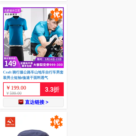
Craft 骑行服公路车山地车自行车男套
装男士短袖t恤速干面料透气
￥
199.00
3.3
折
￥
599.00
直达链接 >