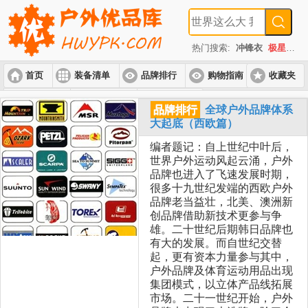
热门搜索:
冲锋衣
极星
速
首页
装备清单
品牌排行
购物指南
收藏夹
入门套装
进阶套装
高端套装
品牌排行
全球户外品牌体系
大起底（西欧篇）
编者题记：自上世纪中叶后，
世界户外运动风起云涌，户外
品牌也进入了飞速发展时期，
很多十九世纪发端的西欧户外
品牌老当益壮，北美、澳洲新
创品牌借助新技术更参与争
雄。二十世纪后期韩日品牌也
有大的发展。而自世纪交替
起，更有资本力量参与其中，
户外品牌及体育运动用品出现
集团模式，以立体产品线拓展
市场。二十一世纪开始，户外