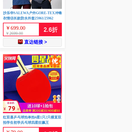
沙乐华SALEWA户外GORE-TEX冲锋
衣情侣长款防水外套25961/25962
￥
699.00
2.6
折
￥
2699.00
直达链接 >
红双喜乒乓球拍单拍4星1只2只横直双
拍学生初学兵乓球四星狂飙王