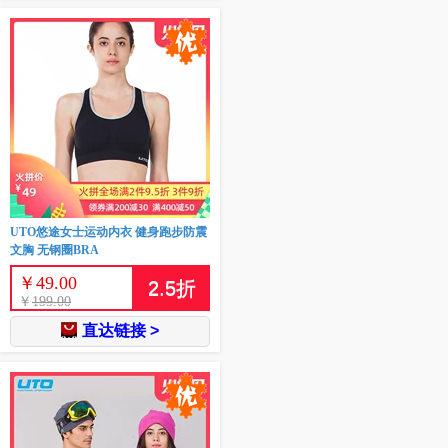
UTO悠途女士运动内衣 健身跑步防震
文胸 无钢圈BRA
￥
49.00
2.5
折
￥
199.00
直达链接 >