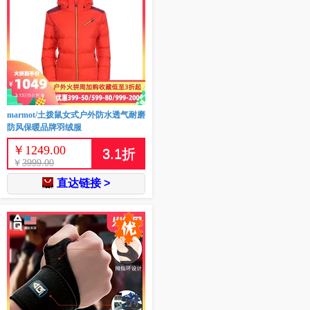
marmot/土拨鼠女式户外防水透气耐磨
防风保暖品牌羽绒服
￥
1249.00
3.1
折
￥
3999.00
直达链接 >