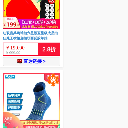
红双喜乒乓球拍六星级五星级成品拍
狂飚王横拍直拍双面反胶单拍
￥
199.00
2.8
折
￥
699.00
直达链接 >