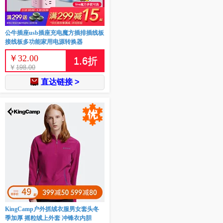
公牛插座usb插座充电魔方插排插线板
接线板多功能家用电源转换器
￥
32.00
1.6
折
￥
198.00
直达链接 >
KingCamp户外抓绒衣服男女套头冬
季加厚 摇粒绒上外套 冲锋衣内胆