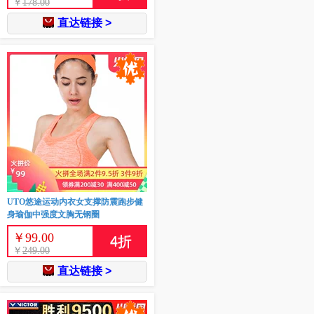
￥
178.00
直达链接 >
UTO悠途运动内衣女支撑防震跑步健
身瑜伽中强度文胸无钢圈
￥
99.00
4
折
￥
249.00
直达链接 >