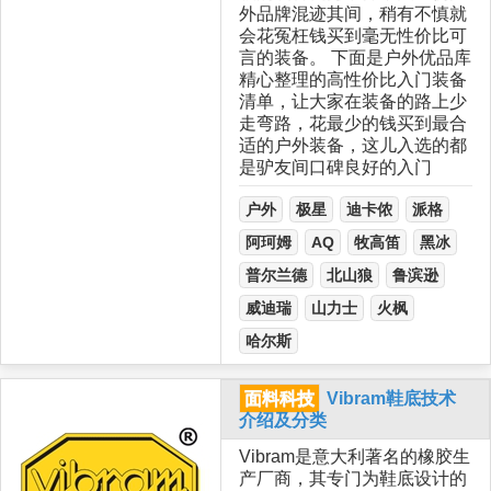
外品牌混迹其间，稍有不慎就
会花冤枉钱买到毫无性价比可
言的装备。 下面是户外优品库
精心整理的高性价比入门装备
清单，让大家在装备的路上少
走弯路，花最少的钱买到最合
适的户外装备，这儿入选的都
是驴友间口碑良好的入门
户外
极星
迪卡侬
派格
阿珂姆
AQ
牧高笛
黑冰
普尔兰德
北山狼
鲁滨逊
威迪瑞
山力士
火枫
哈尔斯
面料科技
Vibram鞋底技术
介绍及分类
Vibram是意大利著名的橡胶生
产厂商，其专门为鞋底设计的