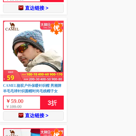
直达链接 >
CAMEL骆驼户外保暖针织帽 男潮牌
羊毛毛球针织圆帽时尚毛线帽子女
￥
59.00
3
折
￥
199.00
直达链接 >