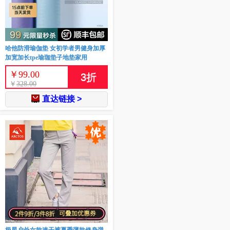
哈他防滑瑜伽垫 女初学者男健身加厚
加宽加长tpe瑜珈垫子地垫家用
￥
99.00
3
折
￥
328.00
直达链接 >