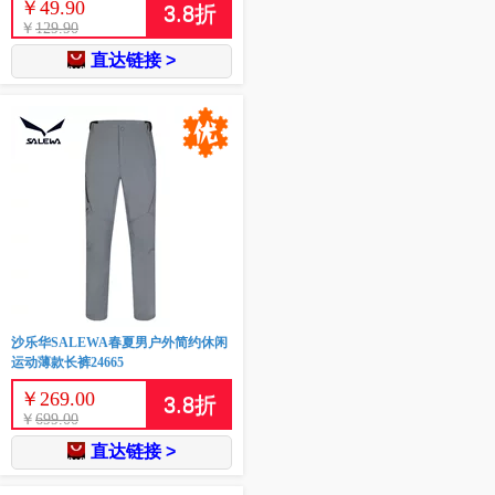
￥
49.90
3.8
折
￥
129.90
直达链接 >
沙乐华SALEWA春夏男户外简约休闲
运动薄款长裤24665
￥
269.00
3.8
折
￥
699.00
直达链接 >