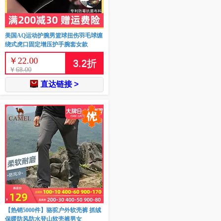
美国AQ运动护腕男篮球扭伤羽毛球缠
绕式虎口固定增压护手腕套女款
￥
22.00
3.2
折
￥
68.00
直达链接 >
【热销5000件】骆驼户外软壳裤 抓绒
保暖防风防水登山软壳裤男女