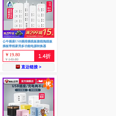
公牛插座USB插排插线板接线拖线板
插板带线家用多功能电源转换器
￥
19.80
1.4
折
￥
140.80
直达链接 >