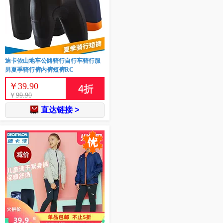
迪卡侬山地车公路骑行自行车骑行服
男夏季骑行裤内裤短裤RC
￥
39.90
4
折
￥
99.90
直达链接 >