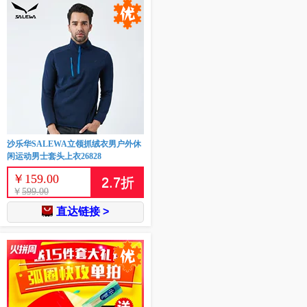
沙乐华SALEWA立领抓绒衣男户外休
闲运动男士套头上衣26828
￥
159.00
2.7
折
￥
599.00
直达链接 >