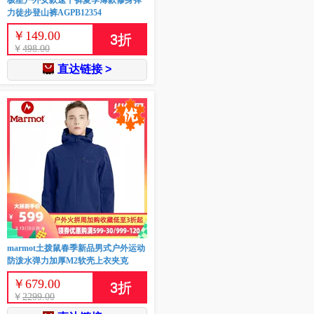
极星户外女款速干裤夏季薄款修身弹
力徒步登山裤AGPB12354
￥
149.00
3
折
￥
498.00
直达链接 >
marmot土拨鼠春季新品男式户外运动
防泼水弹力加厚M2软壳上衣夹克
￥
679.00
3
折
￥
2299.00