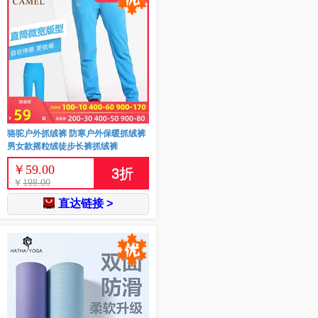
骆驼户外抓绒裤 防寒户外保暖抓绒裤
男女款摇粒绒徒步长裤抓绒裤
￥
59.00
3
折
￥
198.00
直达链接 >