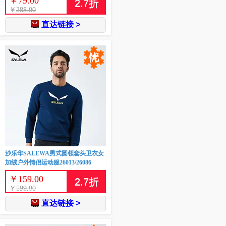
￥
79.00
2.7
折
￥
288.00
直达链接 >
沙乐华SALEWA男式圆领套头卫衣女
加绒户外情侣运动服26013/26086
￥
159.00
2.7
折
￥
599.00
直达链接 >