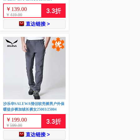
￥
139.00
3.3
折
￥
419.00
直达链接 >
沙乐华SALEWA情侣软壳裤男户外保
暖徒步裤加绒长裤女25003/25004
￥
199.00
3.3
折
￥
599.00
直达链接 >