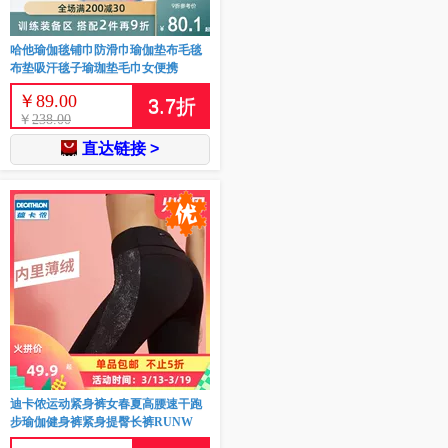
哈他瑜伽毯铺巾防滑巾瑜伽垫布毛毯
布垫吸汗毯子瑜珈垫毛巾女便携
￥
89.00
3.7
折
￥
238.00
直达链接 >
迪卡侬运动紧身裤女春夏高腰速干跑
步瑜伽健身裤紧身提臀长裤RUNW