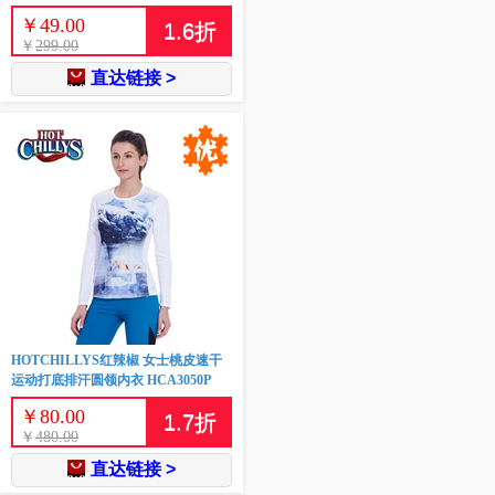
￥
49.00
1.6
折
￥
299.00
直达链接 >
HOTCHILLYS红辣椒 女士桃皮速干
运动打底排汗圆领内衣 HCA3050P
￥
80.00
1.7
折
￥
480.00
直达链接 >