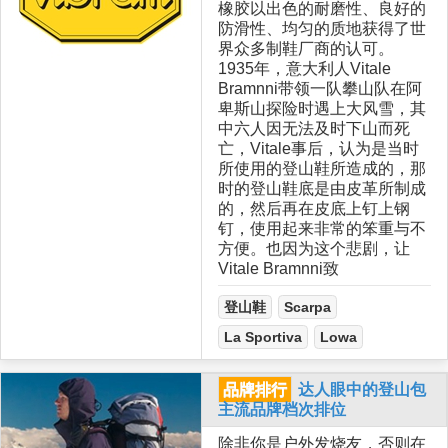
橡胶以出色的耐磨性、良好的
防滑性、均匀的质地获得了世
界众多制鞋厂商的认可。
1935年，意大利人Vitale
Bramnni带领一队攀山队在阿
卑斯山探险时遇上大风雪，其
中六人因无法及时下山而死
亡，Vitale事后，认为是当时
所使用的登山鞋所造成的，那
时的登山鞋底是由皮革所制成
的，然后再在皮底上钉上钢
钉，使用起来非常的笨重与不
方便。也因为这个悲剧，让
Vitale Bramnni致
登山鞋
Scarpa
La Sportiva
Lowa
品牌排行
达人眼中的登山包
主流品牌档次排位
除非你是户外发烧友，否则在