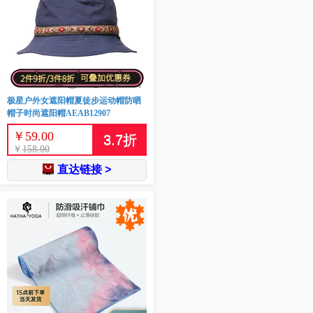
极星户外女遮阳帽夏徒步运动帽防晒
帽子时尚遮阳帽AEAB12907
￥
59.00
3.7
折
￥
158.00
直达链接 >