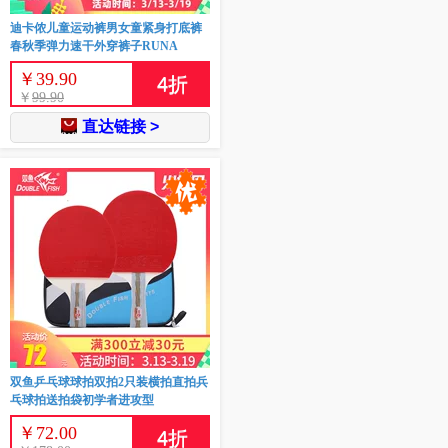
迪卡侬儿童运动裤男女童紧身打底裤
春秋季弹力速干外穿裤子RUNA
￥
39.90
4
折
￥
99.90
直达链接 >
双鱼乒乓球球拍双拍2只装横拍直拍兵
乓球拍送拍袋初学者进攻型
￥
72.00
4
折