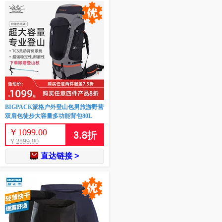
BIGPACK派格户外登山包男旅游野营
双肩包徒步大容量多功能背包80L
￥
1099.00
3.8
折
￥
2899.00
直达链接 >