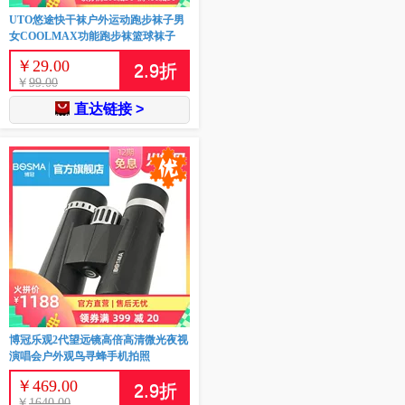
UTO悠途快干袜户外运动跑步袜子男
女COOLMAX功能跑步袜篮球袜子
￥
29.00
2.9
折
￥
99.00
直达链接 >
博冠乐观2代望远镜高倍高清微光夜视
演唱会户外观鸟寻蜂手机拍照
￥
469.00
2.9
折
￥
1640.00