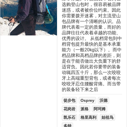
选购登山包时，很容易被品牌
迷惑，或者被价位约束。因此
你需要拨开迷雾，对主流登山
包品牌有一个清晰的认识。品
牌代表着一定的质量，而好的
品牌往往代表着卓越的功能、
优秀的设计。 从低档背包到中
档背包提升最快的是基本承重
能力（一般20kg以下）。而中
档品牌和高档品牌的差距，则
是在于能否做出大负重下的舒
适背负。因此若你要带的装备
动辄四五十斤，那么一次咬咬
牙上高端重型背包，或者每次
咬咬牙忍住腰酸背痛。而当带
的装备轻下来之后
徒步包
Osprey
沃德
花岗岩
派格
阿珂姆
凯乐石
格里高利
始祖鸟
多特