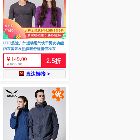
UTO悠途户外运动透气快干男女功能
内衣套装发热保暖舒适情侣秋衣
￥
149.00
2.5
折
￥
599.00
直达链接 >