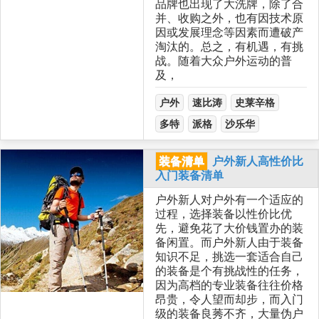
品牌也出现了大洗牌，除了合
并、收购之外，也有因技术原
因或发展理念等因素而遭破产
淘汰的。总之，有机遇，有挑
战。随着大众户外运动的普
及，
户外
速比涛
史莱辛格
多特
派格
沙乐华
装备清单
户外新人高性价比
入门装备清单
户外新人对户外有一个适应的
过程，选择装备以性价比优
先，避免花了大价钱置办的装
备闲置。而户外新人由于装备
知识不足，挑选一套适合自己
的装备是个有挑战性的任务，
因为高档的专业装备往往价格
昂贵，令人望而却步，而入门
级的装备良莠不齐，大量伪户