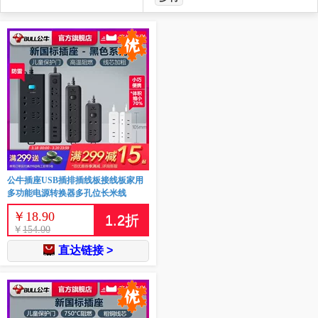
公牛插座USB插排插线板接线板家用
多功能电源转换器多孔位长米线
￥
18.90
1.2
折
￥
154.00
直达链接 >