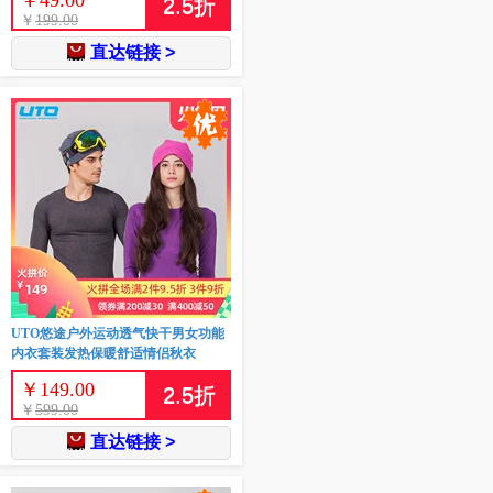
￥
49.00
2.5
折
￥
199.00
直达链接 >
UTO悠途户外运动透气快干男女功能
内衣套装发热保暖舒适情侣秋衣
￥
149.00
2.5
折
￥
599.00
直达链接 >