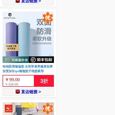
直达链接 >
哈他防滑瑜伽垫 女初学者男健身加厚
加宽加长tpe瑜珈垫子地垫家用
￥
99.00
3
折
￥
328.00
直达链接 >