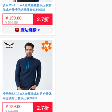
沙乐华SALEWA男式圆领套头卫衣女
加绒户外情侣运动服26013/26086
￥
159.00
2.7
折
￥
599.00
直达链接 >
沙乐华SALEWA立领抓绒衣男户外休
闲运动男士套头上衣26828
￥
159.00
2.7
折
￥
599.00