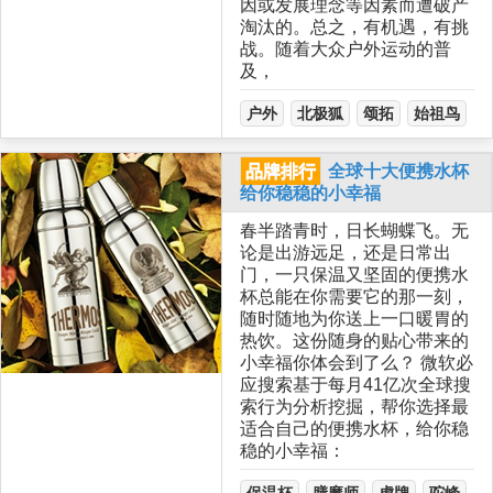
因或发展理念等因素而遭破产
淘汰的。总之，有机遇，有挑
战。随着大众户外运动的普
及，
户外
北极狐
颂拓
始祖鸟
品牌排行
全球十大便携水杯
给你稳稳的小幸福
春半踏青时，日长蝴蝶飞。无
论是出游远足，还是日常出
门，一只保温又坚固的便携水
杯总能在你需要它的那一刻，
随时随地为你送上一口暖胃的
热饮。这份随身的贴心带来的
小幸福你体会到了么？ 微软必
应搜索基于每月41亿次全球搜
索行为分析挖掘，帮你选择最
适合自己的便携水杯，给你稳
稳的小幸福：
保温杯
膳魔师
虎牌
驼峰