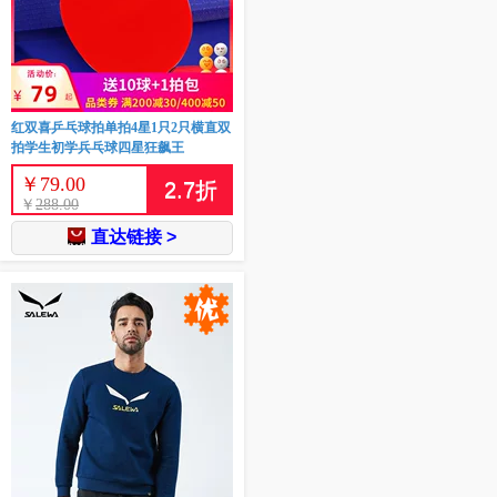
红双喜乒乓球拍单拍4星1只2只横直双
拍学生初学兵乓球四星狂飙王
￥
79.00
2.7
折
￥
288.00
直达链接 >