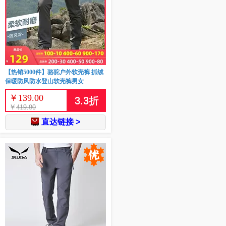
【热销5000件】骆驼户外软壳裤 抓绒
保暖防风防水登山软壳裤男女
￥
139.00
3.3
折
￥
419.00
直达链接 >