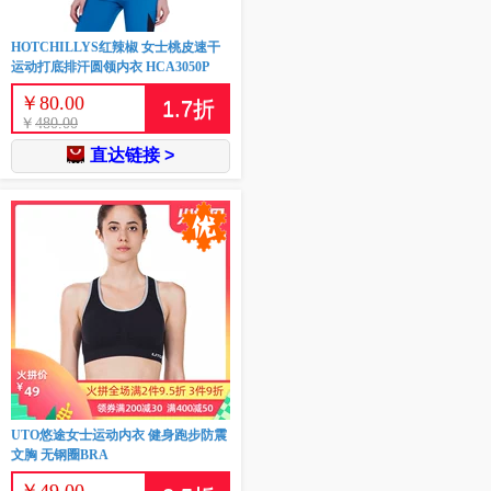
HOTCHILLYS红辣椒 女士桃皮速干
运动打底排汗圆领内衣 HCA3050P
￥
80.00
1.7
折
￥
480.00
直达链接 >
UTO悠途女士运动内衣 健身跑步防震
文胸 无钢圈BRA