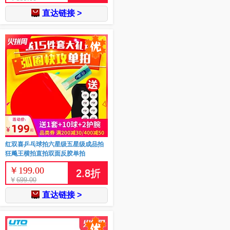
直达链接 >
红双喜乒乓球拍六星级五星级成品拍
狂飚王横拍直拍双面反胶单拍
￥
199.00
2.8
折
￥
699.00
直达链接 >