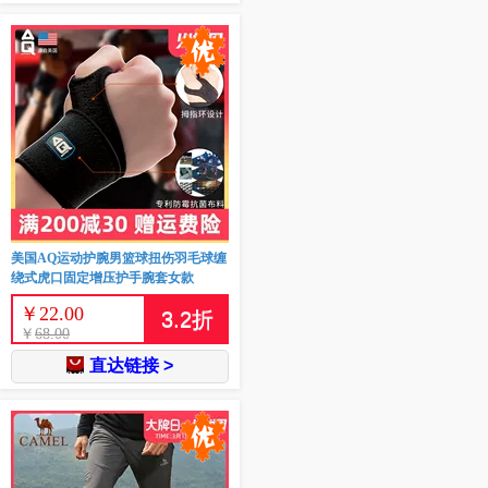
美国AQ运动护腕男篮球扭伤羽毛球缠
绕式虎口固定增压护手腕套女款
￥
22.00
3.2
折
￥
68.00
直达链接 >