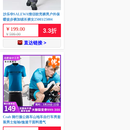
沙乐华SALEWA情侣软壳裤男户外保
暖徒步裤加绒长裤女25003/25004
￥
199.00
3.3
折
￥
599.00
直达链接 >
Craft 骑行服公路车山地车自行车男套
装男士短袖t恤速干面料透气