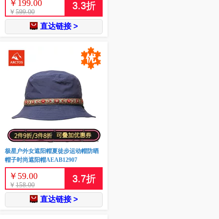
￥
199.00
3.3
折
￥
599.00
直达链接 >
极星户外女遮阳帽夏徒步运动帽防晒
帽子时尚遮阳帽AEAB12907
￥
59.00
3.7
折
￥
158.00
直达链接 >