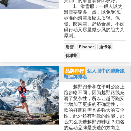
买自己的滑雪装备比较好。
1、滑雪服：一般人以为
滑雪要穿多一点，以免受冻。
标准的滑雪服应以质轻、保
暖、防风雪、舒适合身、不妨
碍行动又尽量减少风的阻力为
原则。
滑雪
Fischer
迪卡侬
优唯斯
品牌排行
达人眼中的越野跑
鞋品牌排名
越野跑步和在平时公路上
跑步略不同，因为越野路线充
满了复杂性，所以让越野跑安
全增加了更多的不确定性，一
款的好跑鞋需具备强大的安全
性，此外还有鞋款的性能，那
么怎么挑选越野跑鞋呢？知名
的运动品牌是挑选的方向之