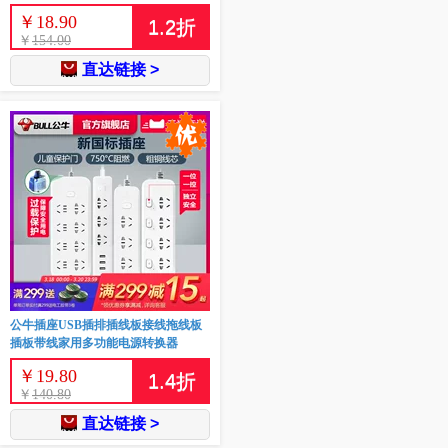
￥
18.90
1.2
折
￥
154.00
直达链接 >
公牛插座USB插排插线板接线拖线板
插板带线家用多功能电源转换器
￥
19.80
1.4
折
￥
140.80
直达链接 >