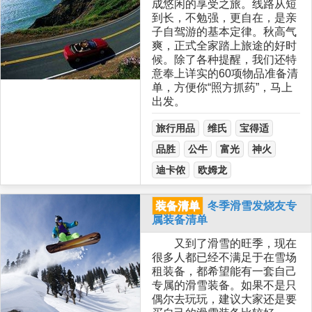
成悠闲的享受之旅。线路从短
到长，不勉强，更自在，是亲
子自驾游的基本定律。秋高气
爽，正式全家踏上旅途的好时
候。除了各种提醒，我们还特
意奉上详实的60项物品准备清
单，方便你“照方抓药”，马上
出发。
旅行用品
维氏
宝得适
品胜
公牛
富光
神火
迪卡侬
欧姆龙
装备清单
冬季滑雪发烧友专
属装备清单
又到了滑雪的旺季，现在
很多人都已经不满足于在雪场
租装备，都希望能有一套自己
专属的滑雪装备。如果不是只
偶尔去玩玩，建议大家还是要