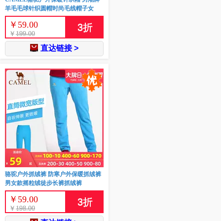
羊毛毛球针织圆帽时尚毛线帽子女
￥
59.00
3
折
￥
199.00
直达链接 >
骆驼户外抓绒裤 防寒户外保暖抓绒裤
男女款摇粒绒徒步长裤抓绒裤
￥
59.00
3
折
￥
198.00