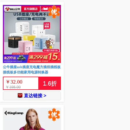
公牛插座usb插座充电魔方插排插线板
接线板多功能家用电源转换器
￥
32.00
1.6
折
￥
198.00
直达链接 >