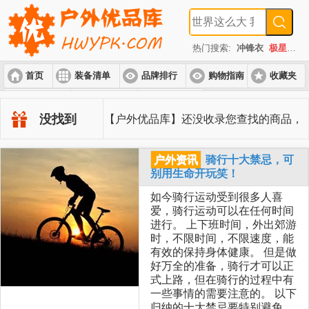
热门搜索:
冲锋衣
极星
速
首页
装备清单
品牌排行
购物指南
收藏夹
入门套装
进阶套装
高端套装
没找到
【户外优品库】还没收录您查找的商品，
户外资讯
骑行十大禁忌，可
信息已记录，如果此商品符合本站的选品
别用生命开玩笑！
如今骑行运动受到很多人喜
原则，将会很快收录进来。
爱，骑行运动可以在任何时间
进行。 上下班时间，外出郊游
时，不限时间，不限速度，能
有效的保持身体健康。 但是做
好万全的准备，骑行才可以正
式上路，但在骑行的过程中有
一些事情的需要注意的。 以下
归纳的十大禁忌要特别避免