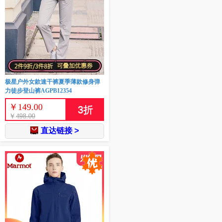
极星户外女款速干裤夏季薄款修身弹
力徒步登山裤AGPB12354
￥
149.00
3
折
￥
498.00
直达链接 >