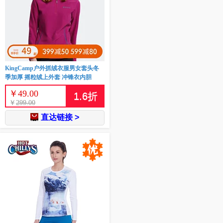
KingCamp户外抓绒衣服男女套头冬
季加厚 摇粒绒上外套 冲锋衣内胆
￥
49.00
1.6
折
￥
299.00
直达链接 >