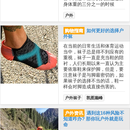
身体重的三分之一的时候
户外
购物指南
如何更好的选择户
外袜
在当前的日常生活和体育运动
当中，袜子总是得不到应有的
重视，袜子一直是充当鞋的陪
衬，人们长期以来一直认为主
要依靠鞋来保护脚，但是，要
注意袜子是与脚最密切的，如
果袜子的选择不当的话，鞋一
样会对脚造成直接伤害的。
户外袜子
凯图巅峰
户外资讯
遇到这16种风险不
知道咋办? 那你玩户外就是玩
命