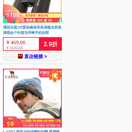
博冠乐观2代望远镜高倍高清微光夜视
演唱会户外观鸟寻蜂手机拍照
￥
469.00
2.9
折
￥
1640.00
直达链接 >
CAMEL骆驼户外保暖针织帽 男潮牌