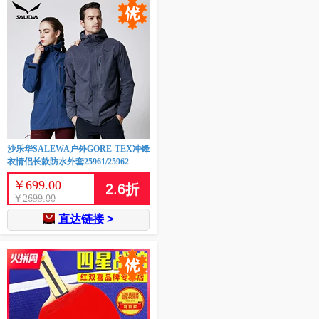
沙乐华SALEWA户外GORE-TEX冲锋
衣情侣长款防水外套25961/25962
￥
699.00
2.6
折
￥
2699.00
直达链接 >