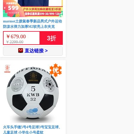
marmot土拨鼠春季新品男式户外运动
防泼水弹力加厚M2软壳上衣夹克
￥
679.00
3
折
￥
2299.00
直达链接 >
火车头手缝5号4号足球3号宝宝足球、
儿童足球 小学生小号柔软