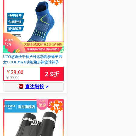
UTO悠途快干袜户外运动跑步袜子男
女COOLMAX功能跑步袜篮球袜子
￥
29.00
2.9
折
￥
99.00
直达链接 >