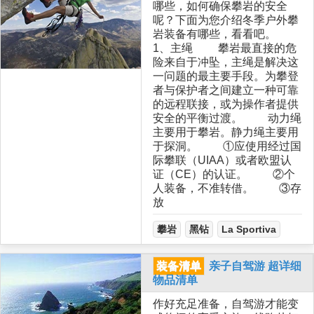
哪些，如何确保攀岩的安全
呢？下面为您介绍冬季户外攀
岩装备有哪些，看看吧。
1、主绳 攀岩最直接的危
险来自于冲坠，主绳是解决这
一问题的最主要手段。为攀登
者与保护者之间建立一种可靠
的远程联接，或为操作者提供
安全的平衡过渡。 动力绳
主要用于攀岩。静力绳主要用
于探洞。 ①应使用经过国
际攀联（UIAA）或者欧盟认
证（CE）的认证。 ②个
人装备，不准转借。 ③存
放
攀岩
黑钻
La Sportiva
装备清单
亲子自驾游 超详细
物品清单
作好充足准备，自驾游才能变