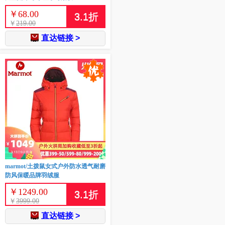
￥
68.00
3.1
折
￥
219.00
直达链接 >
marmot/土拨鼠女式户外防水透气耐磨
防风保暖品牌羽绒服
￥
1249.00
3.1
折
￥
3999.00
直达链接 >